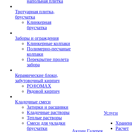
напольная плитка
Тротуарная плитка,
брусчатка
Клинкерная
брусчатка
Заборы и ограждения
Клинкерные колпаки
Полимерно-песчаные
колпаки
Перекрытие пролета
забора
Керамические блоки,
забутовочный кирпич
PO®OMAX
Рядовой кирпич
Кладочные смеси
Затирки и расшивки
Кладочные растворы
Услуги
Теплые растворы
Смеси для укладки
Хранен
брусчатки
Расчет
Акции
Галерея