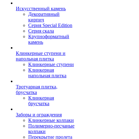
Искусственный камень
Декоративный
кирпич
Серия Special Edition
Серия скала
Крупноформатный
камень
Клинкерные ступени и
напольная плитка
Клинкерные ступени
Клинкерная
напольная плитка
Тротуарная плитка,
брусчатка
Клинкерная
брусчатка
Заборы и ограждения
Клинкерные колпаки
Полимерно-песчаные
колпаки
Перекрытие пролета