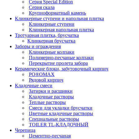
Серия Special Edition
Серия скала
Крупноформатный камень
Клинкерные ступени и напольная плитка
Клинкерные ступени
Клинкерная напольная плитка
Тротуарная плитка, брусчатка
Клинкерная брусчатка
Заборы и ограждения
Клинкерные колпаки
Полимерно-песчаные колпаки
Перекрытие пролета забора
Керамические блоки, забутовочный кирпич
PO®OMAX
Рядовой кирпич
Кладочные смеси
Затирки и расшивки
Кладочные растворы
Теплые растворы
Смеси для укладки брусчатки
Цветные кладочные растворы
Специальные растворы
TOILER TL-КЛАДОЧНЫЙ
Черепица
Цементно-песчаная