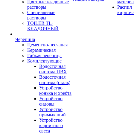
Цветные кладочные
материа
растворы
Распил
Специальные
кирпич
растворы
TOILER TL-
КЛАДОЧНЫЙ
Черепица
Цементно-песчаная
Керамическая
Гибкая черепица
Комплектующие
Водосточная
система ПВХ
Водосточная
система (сталь)
Устройство
конька и хребта
Устройство
ендовы
Устройство
примыканий
Устройство
карнизного
свеса