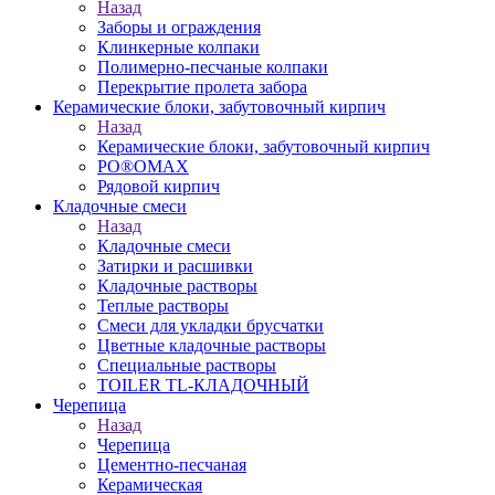
Назад
Заборы и ограждения
Клинкерные колпаки
Полимерно-песчаные колпаки
Перекрытие пролета забора
Керамические блоки, забутовочный кирпич
Назад
Керамические блоки, забутовочный кирпич
PO®OMAX
Рядовой кирпич
Кладочные смеси
Назад
Кладочные смеси
Затирки и расшивки
Кладочные растворы
Теплые растворы
Смеси для укладки брусчатки
Цветные кладочные растворы
Специальные растворы
TOILER TL-КЛАДОЧНЫЙ
Черепица
Назад
Черепица
Цементно-песчаная
Керамическая