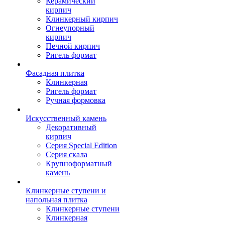
Керамический
кирпич
Клинкерный кирпич
Огнеупорный
кирпич
Печной кирпич
Ригель формат
Фасадная плитка
Клинкерная
Ригель формат
Ручная формовка
Искусственный камень
Декоративный
кирпич
Серия Special Edition
Серия скала
Крупноформатный
камень
Клинкерные ступени и
напольная плитка
Клинкерные ступени
Клинкерная