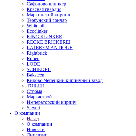
Сафоново клинкер
Красная гвардия
Маркинский кирпич
Тербунский гончар
White hills
Ecoclinker
KING KLINKER
RECKE BRICKEREI
LATEREM ANTIQUE
Rightbrick
Roben
LODE
SCHIEDEL
Baksteen
Кирово-Чепецкий кирпичный завод
TOILER
Строма
Маркастрой
Императорский кирпич
Sievert
О компании
Назад
О компании
Новости
Лицензии