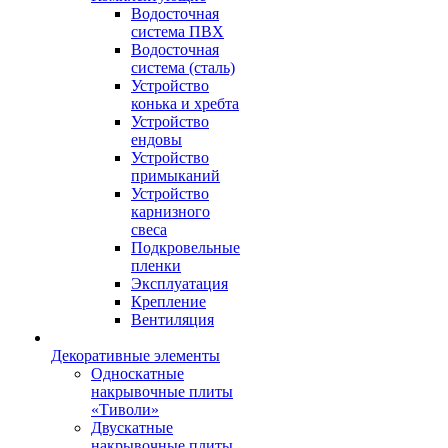
Водосточная
система ПВХ
Водосточная
система (сталь)
Устройство
конька и хребта
Устройство
ендовы
Устройство
примыканий
Устройство
карнизного
свеса
Подкровельные
пленки
Эксплуатация
Крепление
Вентиляция
Декоративные элементы
Односкатные
накрывочные плиты
«Тиволи»
Двускатные
накрывочные плиты