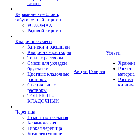
забора
Керамические блоки,
забутовочный кирпич
PO®OMAX
Рядовой кирпич
Кладочные смеси
Затирки и расшивки
Кладочные растворы
Услуги
Теплые растворы
Смеси для укладки
Хранен
брусчатки
Расчет
Акции
Галерея
Цветные кладочные
материа
растворы
Распил
Специальные
кирпич
растворы
TOILER TL-
КЛАДОЧНЫЙ
Черепица
Цементно-песчаная
Керамическая
Гибкая черепица
Комплектующие