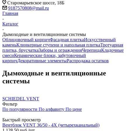
Старомарьевское шоссе, 18Б
9187570808@mail.ru
Главная
-
Каталог
-
Дымоходные и вентиляционные системы
Облицовочный кирпич
Фасадная плитка
Искусственный
камень
Клинкерные ступени и напольная плитка
Тротуарная
плитка, брусчатка
Заборы и ограждения
Черепица
Кладочные
смеси
Керамические блоки, забутовочный
кирпич
Декоративные элементы
Распродажа остатков
Дымоходные и вентиляционные
системы
SCHIEDEL VENT
Фильтр
По популярности
По алфавиту
По цене
Быстрый просмотр
Вентблок VENT 36/50 - 4X (четырехканальный)
1 128.50
руб.
/шт