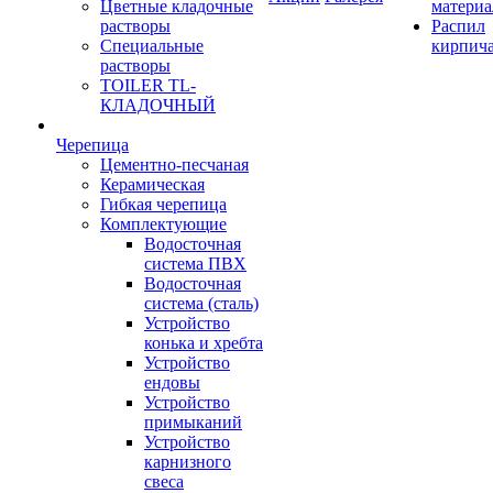
Цветные кладочные
материа
растворы
Распил
Специальные
кирпич
растворы
TOILER TL-
КЛАДОЧНЫЙ
Черепица
Цементно-песчаная
Керамическая
Гибкая черепица
Комплектующие
Водосточная
система ПВХ
Водосточная
система (сталь)
Устройство
конька и хребта
Устройство
ендовы
Устройство
примыканий
Устройство
карнизного
свеса