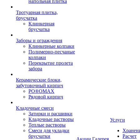
напольная плитка
Тротуарная плитка,
брусчатка
Клинкерная
брусчатка
Заборы и ограждения
Клинкерные колпаки
Полимерно-песчаные
колпаки
Перекрытие пролета
забора
Керамические блоки,
забутовочный кирпич
PO®OMAX
Рядовой кирпич
Кладочные смеси
Затирки и расшивки
Кладочные растворы
Услуги
Теплые растворы
Смеси для укладки
Хранен
брусчатки
Расчет
Акции
Галерея