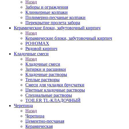
Назад
Заборы и ограждения
Клинкерные колпаки
Полимерно-песчаные колпаки
Перекрытие пролета забора
Керамические блоки, забутовочный кирпич
Назад
Керамические блоки, забутовочный кирпич
PO®OMAX
Рядовой кирпич
Кладочные смеси
Назад
Кладочные смеси
Затирки и расшивки
Кладочные растворы
Теплые растворы
Смеси для укладки брусчатки
Цветные кладочные растворы
Специальные растворы
TOILER TL-КЛАДОЧНЫЙ
Черепица
Назад
Черепица
Цементно-песчаная
Керамическая