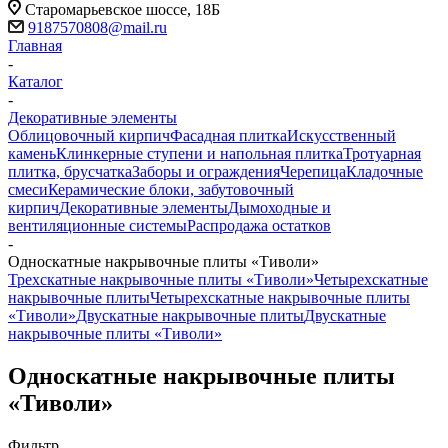
Старомарьевское шоссе, 18Б
9187570808@mail.ru
Главная
-
Каталог
-
Декоративные элементы
Облицовочный кирпич
Фасадная плитка
Искусственный
камень
Клинкерные ступени и напольная плитка
Тротуарная
плитка, брусчатка
Заборы и ограждения
Черепица
Кладочные
смеси
Керамические блоки, забутовочный
кирпич
Декоративные элементы
Дымоходные и
вентиляционные системы
Распродажа остатков
-
Односкатные накрывочные плиты «Тиволи»
Трехскатные накрывочные плиты «Тиволи»
Четырехскатные
накрывочные плиты
Четырехскатные накрывочные плиты
«Тиволи»
Двускатные накрывочные плиты
Двускатные
накрывочные плиты «Тиволи»
Односкатные накрывочные плиты
«Тиволи»
Фильтр