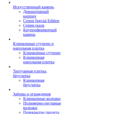
Искусственный камень
Декоративный
кирпич
Серия Special Edition
Серия скала
Крупноформатный
камень
Клинкерные ступени и
напольная плитка
Клинкерные ступени
Клинкерная
напольная плитка
Тротуарная плитка,
брусчатка
Клинкерная
брусчатка
Заборы и ограждения
Клинкерные колпаки
Полимерно-песчаные
колпаки
Перекрытие пролета