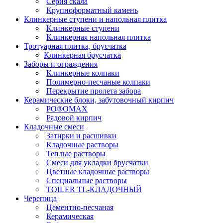
Серия скала
Крупноформатный камень
Клинкерные ступени и напольная плитка
Клинкерные ступени
Клинкерная напольная плитка
Тротуарная плитка, брусчатка
Клинкерная брусчатка
Заборы и ограждения
Клинкерные колпаки
Полимерно-песчаные колпаки
Перекрытие пролета забора
Керамические блоки, забутовочный кирпич
PO®OMAX
Рядовой кирпич
Кладочные смеси
Затирки и расшивки
Кладочные растворы
Теплые растворы
Смеси для укладки брусчатки
Цветные кладочные растворы
Специальные растворы
TOILER TL-КЛАДОЧНЫЙ
Черепица
Цементно-песчаная
Керамическая