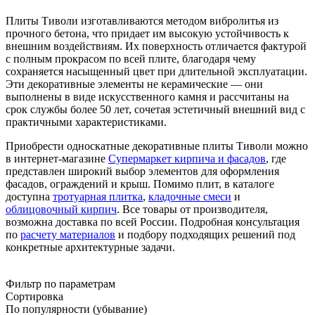
Плиты Тиволи изготавливаются методом вибролитья из
прочного бетона, что придает им высокую устойчивость к
внешним воздействиям. Их поверхность отличается фактурой
с полным прокрасом по всей плите, благодаря чему
сохраняется насыщенный цвет при длительной эксплуатации.
Эти декоративные элементы не керамические — они
выполнены в виде искусственного камня и рассчитаны на
срок службы более 50 лет, сочетая эстетичный внешний вид с
практичными характеристиками.
Приобрести односкатные декоративные плиты Тиволи можно
в интернет-магазине
Супермаркет кирпича и фасадов
, где
представлен широкий выбор элементов для оформления
фасадов, ограждений и крыш. Помимо плит, в каталоге
доступна
тротуарная плитка
,
кладочные смеси
и
облицовочный кирпич
. Все товары от производителя,
возможна доставка по всей России. Подробная консультация
по
расчету материалов
и подбору подходящих решений под
конкретные архитектурные задачи.
Фильтр по параметрам
Сортировка
По популярности (убывание)