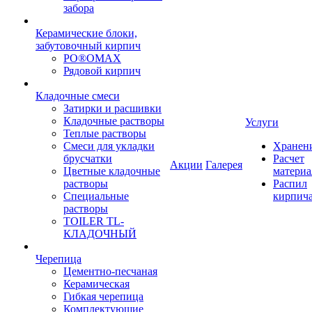
забора
Керамические блоки,
забутовочный кирпич
PO®OMAX
Рядовой кирпич
Кладочные смеси
Затирки и расшивки
Кладочные растворы
Услуги
Теплые растворы
Смеси для укладки
Хранен
брусчатки
Расчет
Акции
Галерея
Цветные кладочные
материа
растворы
Распил
Специальные
кирпич
растворы
TOILER TL-
КЛАДОЧНЫЙ
Черепица
Цементно-песчаная
Керамическая
Гибкая черепица
Комплектующие