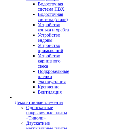
Водосточная
система ПВХ
Водосточная
система (сталь)
Устройство
конька и хребта
Устройство
ендовы
Устройство
примыканий
Устройство
карнизного
свеса
Подкровельные
пленки
Эксплуатация
Крепление
Вентиляция
Декоративные элементы
Односкатные
накрывочные плиты
«Тиволи»
Двускатные
накрывочные плиты