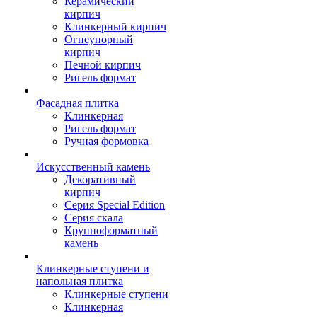
Керамический
кирпич
Клинкерный кирпич
Огнеупорный
кирпич
Печной кирпич
Ригель формат
Фасадная плитка
Клинкерная
Ригель формат
Ручная формовка
Искусственный камень
Декоративный
кирпич
Серия Special Edition
Серия скала
Крупноформатный
камень
Клинкерные ступени и
напольная плитка
Клинкерные ступени
Клинкерная