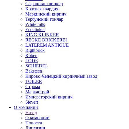
Сафоново клинкер
Красная гвардия
Маркинский кирпич
Тербунский гончар
White hills
Ecoclinker
KING KLINKER
RECKE BRICKEREI
LATEREM ANTIQUE
Rightbrick
Roben
LODE
SCHIEDEL
Baksteen
Кирово-Чепецкий кирпичный завод
TOILER
Строма
Маркастрой
Императорский кирпич
Sievert
О компании
Назад
О компании
Новости
Лицензии