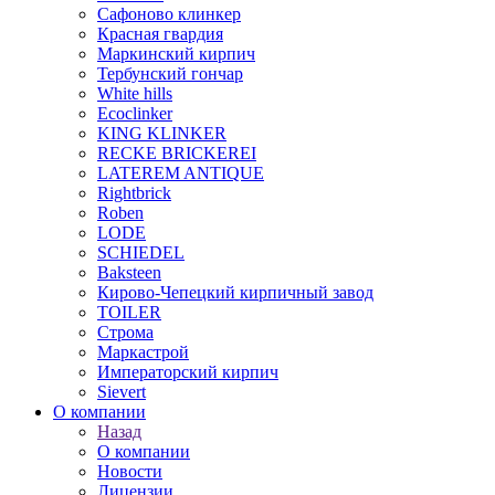
Сафоново клинкер
Красная гвардия
Маркинский кирпич
Тербунский гончар
White hills
Ecoclinker
KING KLINKER
RECKE BRICKEREI
LATEREM ANTIQUE
Rightbrick
Roben
LODE
SCHIEDEL
Baksteen
Кирово-Чепецкий кирпичный завод
TOILER
Строма
Маркастрой
Императорский кирпич
Sievert
О компании
Назад
О компании
Новости
Лицензии