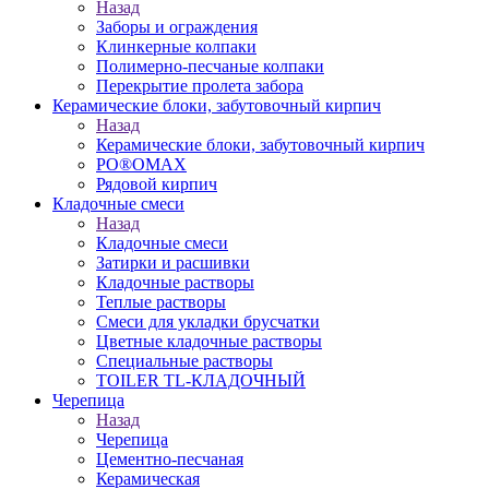
Назад
Заборы и ограждения
Клинкерные колпаки
Полимерно-песчаные колпаки
Перекрытие пролета забора
Керамические блоки, забутовочный кирпич
Назад
Керамические блоки, забутовочный кирпич
PO®OMAX
Рядовой кирпич
Кладочные смеси
Назад
Кладочные смеси
Затирки и расшивки
Кладочные растворы
Теплые растворы
Смеси для укладки брусчатки
Цветные кладочные растворы
Специальные растворы
TOILER TL-КЛАДОЧНЫЙ
Черепица
Назад
Черепица
Цементно-песчаная
Керамическая