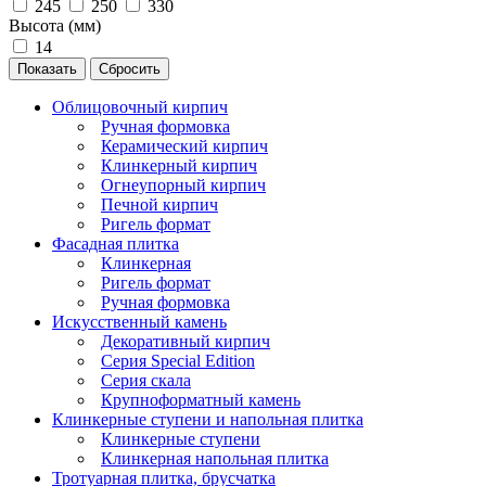
245
250
330
Высота (мм)
14
Сбросить
Облицовочный кирпич
Ручная формовка
Керамический кирпич
Клинкерный кирпич
Огнеупорный кирпич
Печной кирпич
Ригель формат
Фасадная плитка
Клинкерная
Ригель формат
Ручная формовка
Искусственный камень
Декоративный кирпич
Серия Special Edition
Серия скала
Крупноформатный камень
Клинкерные ступени и напольная плитка
Клинкерные ступени
Клинкерная напольная плитка
Тротуарная плитка, брусчатка