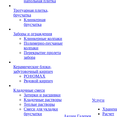
напольная плитка
Тротуарная плитка,
брусчатка
Клинкерная
брусчатка
Заборы и ограждения
Клинкерные колпаки
Полимерно-песчаные
колпаки
Перекрытие пролета
забора
Керамические блоки,
забутовочный кирпич
PO®OMAX
Рядовой кирпич
Кладочные смеси
Затирки и расшивки
Кладочные растворы
Услуги
Теплые растворы
Смеси для укладки
Хранен
брусчатки
Расчет
Акции
Галерея