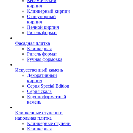
Керамический
кирпич
Клинкерный кирпич
Огнеупорный
кирпич
Печной кирпич
Ригель формат
Фасадная плитка
Клинкерная
Ригель формат
Ручная формовка
Искусственный камень
Декоративный
кирпич
Серия Special Edition
Серия скала
Крупноформатный
камень
Клинкерные ступени и
напольная плитка
Клинкерные ступени
Клинкерная