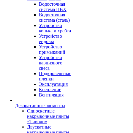
Водосточная
система ПВХ
Водосточная
система (сталь)
Устройство
конька и хребта
Устройство
ендовы
Устройство
примыканий
Устройство
карнизного
свеса
Подкровельные
пленки
Эксплуатация
Крепление
Вентиляция
Декоративные элементы
Односкатные
накрывочные плиты
«Тиволи»
Двускатные
накрывочные плиты