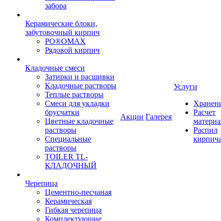
забора
Керамические блоки,
забутовочный кирпич
PO®OMAX
Рядовой кирпич
Кладочные смеси
Затирки и расшивки
Кладочные растворы
Услуги
Теплые растворы
Смеси для укладки
Хранен
брусчатки
Расчет
Акции
Галерея
Цветные кладочные
материа
растворы
Распил
Специальные
кирпич
растворы
TOILER TL-
КЛАДОЧНЫЙ
Черепица
Цементно-песчаная
Керамическая
Гибкая черепица
Комплектующие