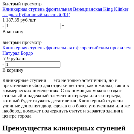
Быстрый просмотр
Клинкерная ступень фронтальная Венецианская King Klinker
гладкая Рубиновый красный (01)
1 187.35
руб.
/шт
-
+
В корзину
Быстрый просмотр
Клинкерная ступень фронтальная с флорентийским профилем
Натурал Бордо
519
руб.
/шт
-
+
В корзину
Клинкерные ступени — это не только эстетичный, но и
практичный выбор для отделки лестниц как в жилых, так и в
коммерческих помещениях. С их помощью можно создать
стильный и надежный элемент интерьера или экстерьера,
который будет служить десятилетия. Клинкерный ступени
уличные дополнят двор, сделав его более утонченным или же
наобород поможет подчеркнуть статус и характер здания в
центре города.
Преимущества клинкерных ступеней