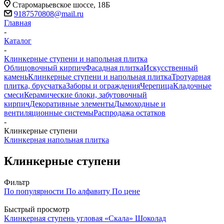
Старомарьевское шоссе, 18Б
9187570808@mail.ru
Главная
-
Каталог
-
Клинкерные ступени и напольная плитка
Облицовочный кирпич
Фасадная плитка
Искусственный
камень
Клинкерные ступени и напольная плитка
Тротуарная
плитка, брусчатка
Заборы и ограждения
Черепица
Кладочные
смеси
Керамические блоки, забутовочный
кирпич
Декоративные элементы
Дымоходные и
вентиляционные системы
Распродажа остатков
-
Клинкерные ступени
Клинкерная напольная плитка
Клинкерные ступени
Фильтр
По популярности
По алфавиту
По цене
Быстрый просмотр
Клинкерная ступень угловая «Скала» Шоколад