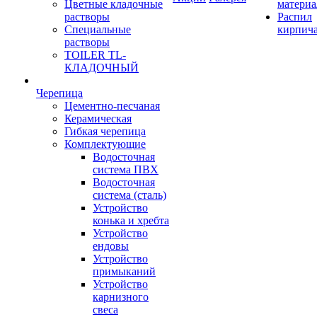
Цветные кладочные
материа
растворы
Распил
Специальные
кирпич
растворы
TOILER TL-
КЛАДОЧНЫЙ
Черепица
Цементно-песчаная
Керамическая
Гибкая черепица
Комплектующие
Водосточная
система ПВХ
Водосточная
система (сталь)
Устройство
конька и хребта
Устройство
ендовы
Устройство
примыканий
Устройство
карнизного
свеса