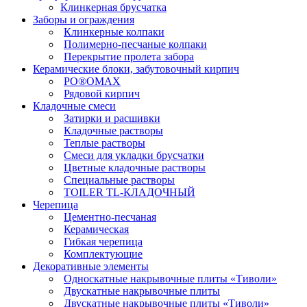
Клинкерная брусчатка
Заборы и ограждения
Клинкерные колпаки
Полимерно-песчаные колпаки
Перекрытие пролета забора
Керамические блоки, забутовочный кирпич
PO®OMAX
Рядовой кирпич
Кладочные смеси
Затирки и расшивки
Кладочные растворы
Теплые растворы
Смеси для укладки брусчатки
Цветные кладочные растворы
Специальные растворы
TOILER TL-КЛАДОЧНЫЙ
Черепица
Цементно-песчаная
Керамическая
Гибкая черепица
Комплектующие
Декоративные элементы
Односкатные накрывочные плиты «Тиволи»
Двускатные накрывочные плиты
Двускатные накрывочные плиты «Тиволи»