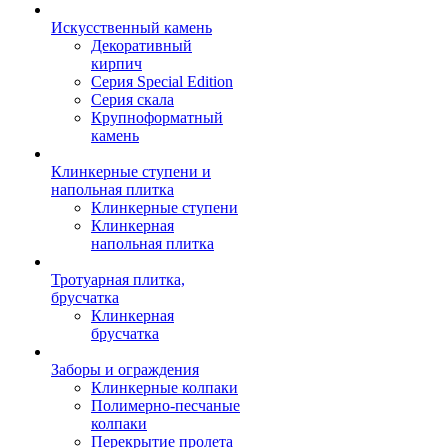
Искусственный камень
Декоративный
кирпич
Серия Special Edition
Серия скала
Крупноформатный
камень
Клинкерные ступени и
напольная плитка
Клинкерные ступени
Клинкерная
напольная плитка
Тротуарная плитка,
брусчатка
Клинкерная
брусчатка
Заборы и ограждения
Клинкерные колпаки
Полимерно-песчаные
колпаки
Перекрытие пролета