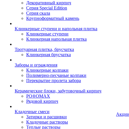
Декоративный кирпич
Серия Special Edition
Серия скала
Крупноформатный камень
Клинкерные ступени и напольная плитка
Клинкерные ступени
Клинкерная напольная плитка
Тротуарная плитка, брусчатка
Клинкерная брусчатка
Заборы и ограждения
Клинкерные колпаки
Полимерно-песчаные колпаки
Перекрытие пролета забора
Керамические блоки, забутовочный кирпич
PO®OMAX
Рядовой кирпич
Кладочные смеси
Акци
Затирки и расшивки
Кладочные растворы
Теплые растворы