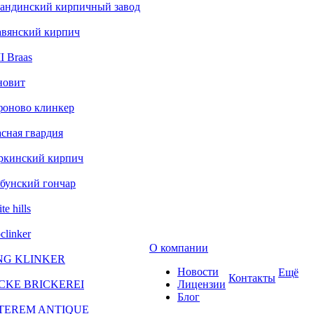
андинский кирпичный завод
авянский кирпич
 Braas
новит
фоново клинкер
сная гвардия
ркинский кирпич
бунский гончар
te hills
clinker
О компании
NG KLINKER
Новости
Ещё
Контакты
CKE BRICKEREI
Лицензии
Блог
TEREM ANTIQUE