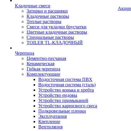
Кладочные смеси
Акци
Затирки и расшивки
Кладочные растворы
Теплые растворы
Смеси для укладки брусчатки
Цветные кладочные растворы
Специальные растворы
TOILER TL-КЛАДОЧНЫЙ
Черепица
Цементно-песчаная
Керамическая
Гибкая черепица
Комплектующие
Водосточная система ПВХ
Водосточная система (сталь)
Устройство конька и хребта
Устройство ендовы
Устройство примыканий
Устройство карнизного свеса
Подкровельные пленки
Эксплуатация
Крепление
Вентиляция