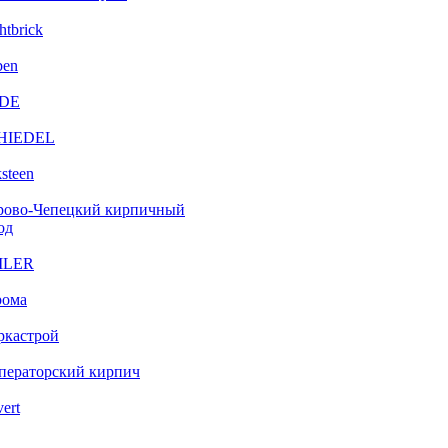
htbrick
ben
DE
HIEDEL
steen
рово-Чепецкий кирпичный
од
ILER
рома
ркастрой
ператорский кирпич
vert