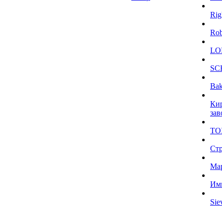
Rig
Ro
LO
SC
Bak
Ки
зав
TO
Ст
Ма
Им
Sie