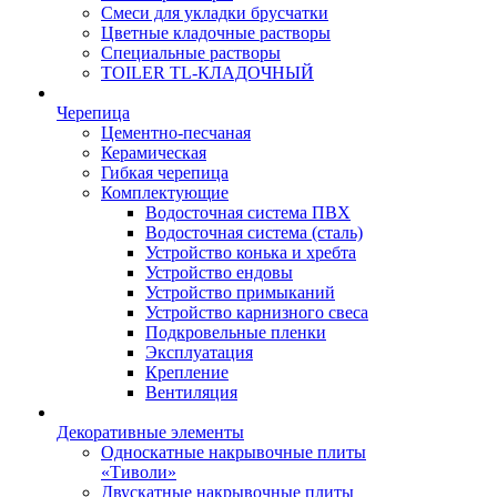
Смеси для укладки брусчатки
Цветные кладочные растворы
Специальные растворы
TOILER TL-КЛАДОЧНЫЙ
Черепица
Цементно-песчаная
Керамическая
Гибкая черепица
Комплектующие
Водосточная система ПВХ
Водосточная система (сталь)
Устройство конька и хребта
Устройство ендовы
Устройство примыканий
Устройство карнизного свеса
Подкровельные пленки
Эксплуатация
Крепление
Вентиляция
Декоративные элементы
Односкатные накрывочные плиты
«Тиволи»
Двускатные накрывочные плиты