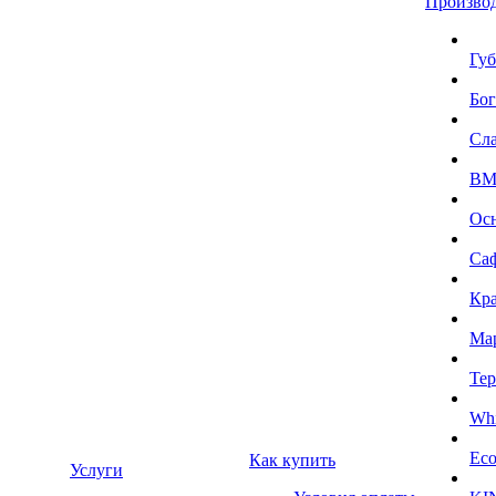
Произво
Губ
Бог
Сл
BMI
Ос
Са
Кра
Ма
Тер
Whi
Eco
Как купить
Услуги