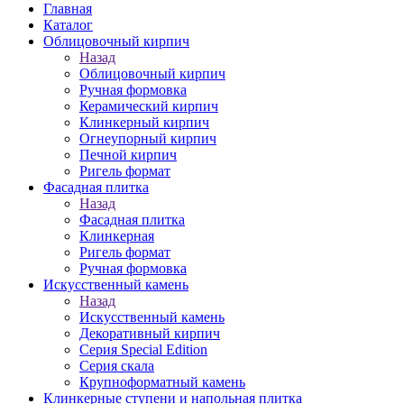
Главная
Каталог
Облицовочный кирпич
Назад
Облицовочный кирпич
Ручная формовка
Керамический кирпич
Клинкерный кирпич
Огнеупорный кирпич
Печной кирпич
Ригель формат
Фасадная плитка
Назад
Фасадная плитка
Клинкерная
Ригель формат
Ручная формовка
Искусственный камень
Назад
Искусственный камень
Декоративный кирпич
Серия Special Edition
Серия скала
Крупноформатный камень
Клинкерные ступени и напольная плитка