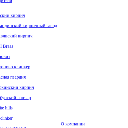
дители
ский кирпич
андинский кирпичный завод
авянский кирпич
 Braas
новит
фоново клинкер
сная гвардия
ркинский кирпич
бунский гончар
te hills
clinker
О компании