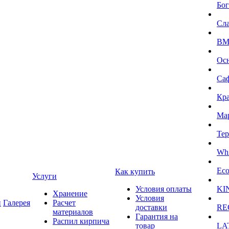
Бог
Сл
BMI
Ос
Са
Кра
Ма
Тер
Whi
Eco
Как купить
Услуги
Условия оплаты
KI
Хранение
Условия
и
Галерея
Расчет
доставки
RE
материалов
Гарантия на
Распил кирпича
товар
LA