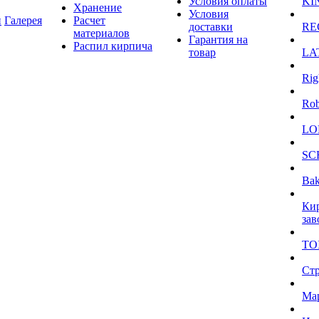
Условия оплаты
KI
Хранение
Условия
и
Галерея
Расчет
доставки
RE
материалов
Гарантия на
Распил кирпича
товар
LA
Rig
Ro
LO
SC
Bak
Ки
зав
TO
Ст
Ма