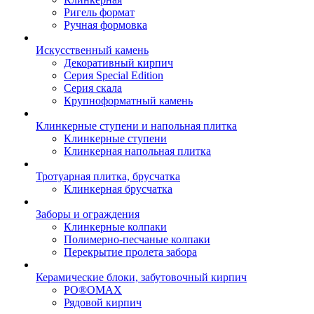
Ригель формат
Ручная формовка
Искусственный камень
Декоративный кирпич
Серия Special Edition
Серия скала
Крупноформатный камень
Клинкерные ступени и напольная плитка
Клинкерные ступени
Клинкерная напольная плитка
Тротуарная плитка, брусчатка
Клинкерная брусчатка
Заборы и ограждения
Клинкерные колпаки
Полимерно-песчаные колпаки
Перекрытие пролета забора
Керамические блоки, забутовочный кирпич
PO®OMAX
Рядовой кирпич