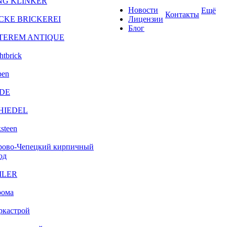
NG KLINKER
Новости
Ещё
Контакты
CKE BRICKEREI
Лицензии
Блог
TEREM ANTIQUE
htbrick
ben
DE
HIEDEL
steen
рово-Чепецкий кирпичный
од
ILER
рома
ркастрой