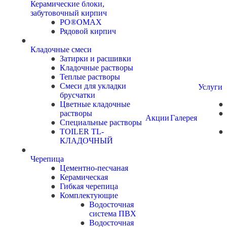
Керамические блоки,
забутовочный кирпич
PO®OMAX
Рядовой кирпич
Кладочные смеси
Затирки и расшивки
Кладочные растворы
Теплые растворы
Смеси для укладки
Услуги
брусчатки
Цветные кладочные
растворы
Акции
Галерея
Специальные растворы
TOILER TL-
КЛАДОЧНЫЙ
Черепица
Цементно-песчаная
Керамическая
Гибкая черепица
Комплектующие
Водосточная
система ПВХ
Водосточная