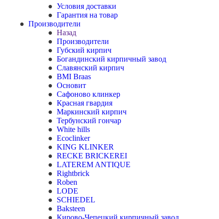
Условия доставки
Гарантия на товар
Производители
Назад
Производители
Губский кирпич
Богандинский кирпичный завод
Славянский кирпич
BMI Braas
Основит
Сафоново клинкер
Красная гвардия
Маркинский кирпич
Тербунский гончар
White hills
Ecoclinker
KING KLINKER
RECKE BRICKEREI
LATEREM ANTIQUE
Rightbrick
Roben
LODE
SCHIEDEL
Baksteen
Кирово-Чепецкий кирпичный завод