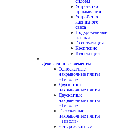
ендовы
Устройство
примыканий
Устройство
карнизного
свеса
Подкровельные
пленки
Эксплуатация
Крепление
Вентиляция
Декоративные элементы
Односкатные
накрывочные плиты
«Тиволи»
Двускатные
накрывочные плиты
Двускатные
накрывочные плиты
«Тиволи»
Трехскатные
накрывочные плиты
«Тиволи»
Четырехскатные