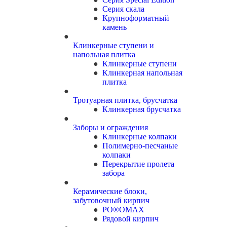
Серия скала
Крупноформатный
камень
Клинкерные ступени и
напольная плитка
Клинкерные ступени
Клинкерная напольная
плитка
Тротуарная плитка, брусчатка
Клинкерная брусчатка
Заборы и ограждения
Клинкерные колпаки
Полимерно-песчаные
колпаки
Перекрытие пролета
забора
Керамические блоки,
забутовочный кирпич
PO®OMAX
Рядовой кирпич